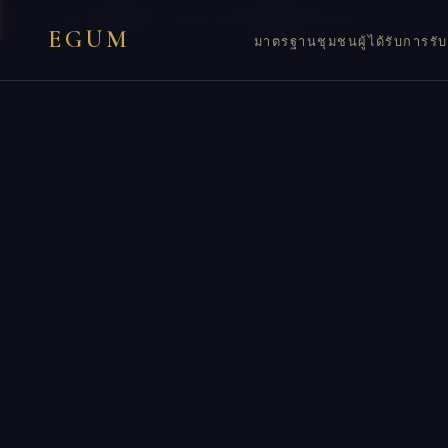
You are on
egum.et
— EGUM’s official
Ethiopia
endpoint.
EGUM
มาตรฐาน
ชุมชน
ผู้ได้รับการรั