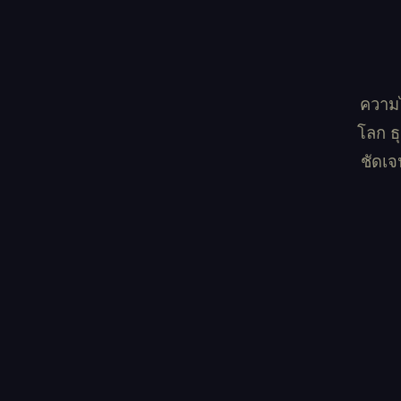
ความไ
โลก ธ
ชัดเจ