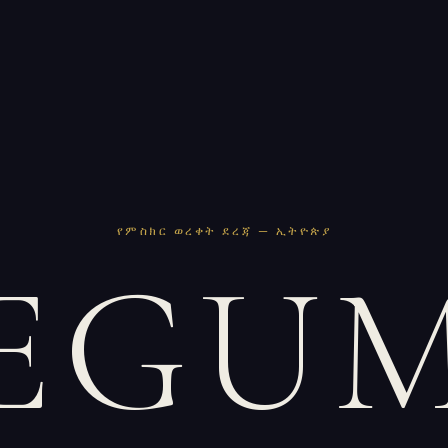
የምስክር ወረቀት ደረጃ — ኢትዮጵያ
EGU